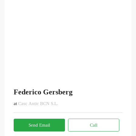
Federico Gersberg
at
Casc Antic BCN S.L.
Send Email
Call