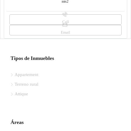
mts2
Call
Email
Tipos de Inmuebles
Appartement
Terreno rural
Attique
Áreas