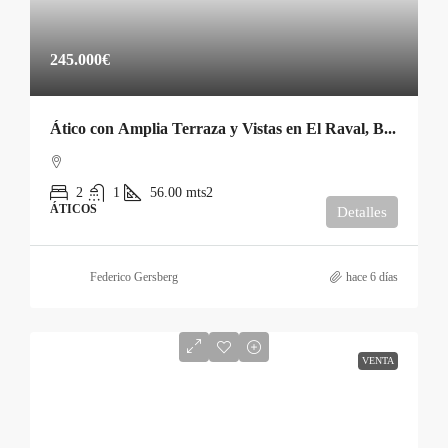
245.000€
Ático con Amplia Terraza y Vistas en El Raval, Barcelona – €245.000
2
1
56.00
mts2
ÁTICOS
Detalles
Federico Gersberg
hace 6 días
VENTA