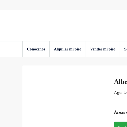
Conócenos
Alquilar mi piso
Vender mi piso
S
Albe
Agente
Áreas d