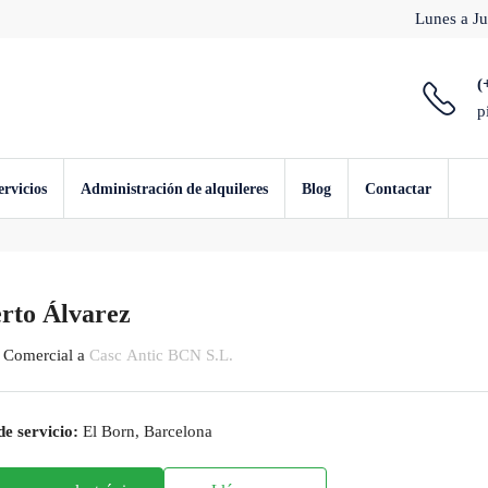
Lunes a Ju
(
p
ervicios
Administración de alquileres
Blog
Contactar
rto Álvarez
 Comercial
a
Casc Antic BCN S.L.
e servicio:
El Born, Barcelona