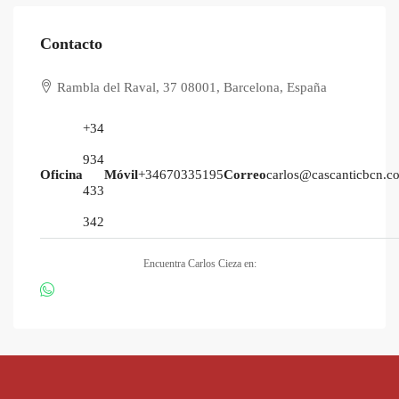
Contacto
Rambla del Raval, 37 08001, Barcelona, España
+34
934
Oficina
Móvil
+34670335195
Correo
carlos@cascanticbcn.c
433
342
Encuentra Carlos Cieza en: