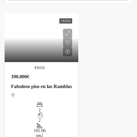
VENTA
PISOS
390.000€
Fabuloso piso en las Ramblas
2
2
101.00
mts2