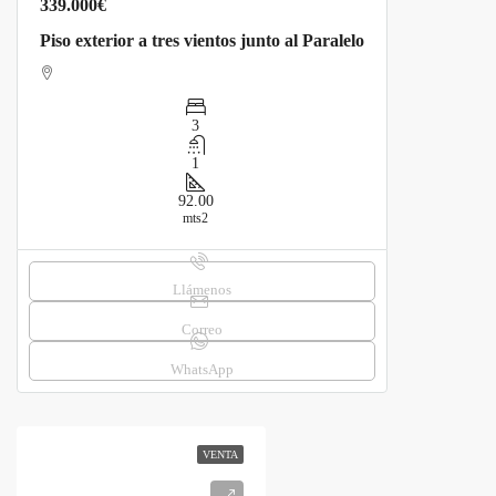
339.000€
Piso exterior a tres vientos junto al Paralelo
3
1
92.00
mts2
Llámenos
Correo
WhatsApp
VENTA