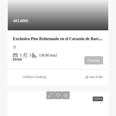
485.000€
Exclusivo Piso Reformado en el Corazón de Barcelona: Estilo y Confort a Tu Alcance
3
3
158.00
mts2
PISOS
Detalles
Federico Gersberg
hace 4 días
VENTA