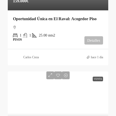
159.000€
Oportunidad Única en El Raval: Acogedor Piso
1
1
25.00
mts2
PISOS
Detalles
Carlos Cieza
hace 1 día
VENTA