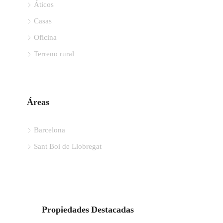
Áticos
Casas
Oficina
Terreno rural
Áreas
Barcelona
Sant Boi de Llobregat
Propiedades Destacadas