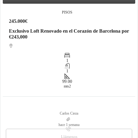
PISOS
245.000€
Exclusivo Loft Renovado en el Corazón de Barcelona por
€243,000
1
1
99.00
mts2
Carlos Cieza
hace 1 semana
Llámenos