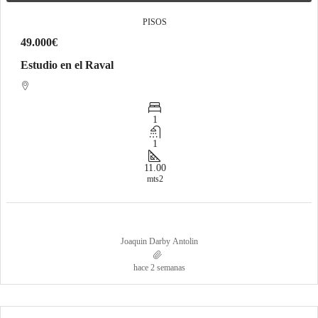
PISOS
49.000€
Estudio en el Raval
1
1
11.00
mts2
Joaquin Darby Antolin
hace 2 semanas