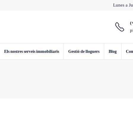
Lunes a Ju
(
p
Els nostres serveis immobiliaris
Gestió de lloguers
Blog
Con