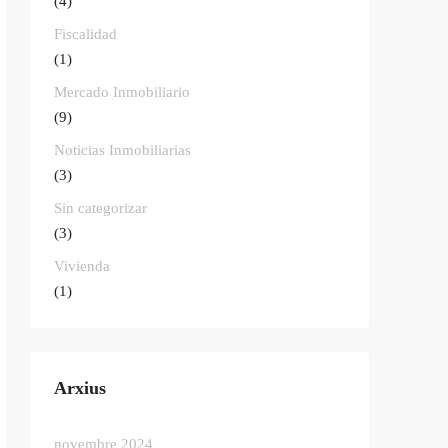
(4)
Fiscalidad
(1)
Mercado Inmobiliario
(9)
Noticias Inmobiliarias
(3)
Sin categorizar
(3)
Vivienda
(1)
Arxius
novembre 2024