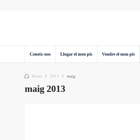
Coneix-nos
Llogar el meu pis
Vendre el meu pis
Home
2013
maig
maig 2013