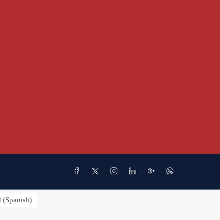
l
(
Spanish
)