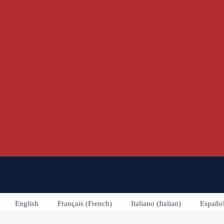
English
Français
(
French
)
Italiano
(
Italian
)
Españo