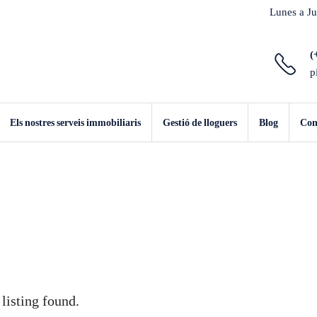
Lunes a Ju
(
p
Els nostres serveis immobiliaris
Gestió de lloguers
Blog
Con
listing found.