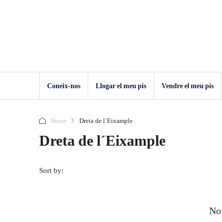
Coneix-nos
Llogar el meu pis
Vendre el meu pis
Home
Dreta de l´Eixample
Dreta de l´Eixample
Sort by:
No 