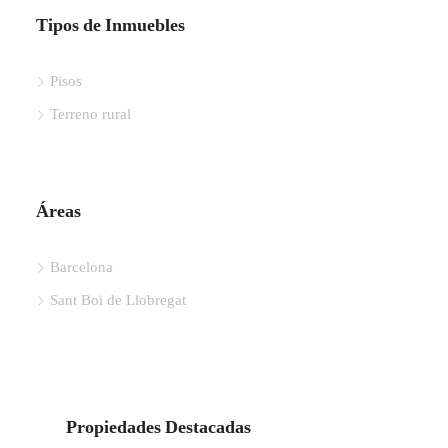
Tipos de Inmuebles
Pisos
Terreno rural
Áreas
Barcelona
Sant Boi de Llobregat
Propiedades Destacadas