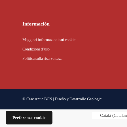
Información
Maggiori informazioni sui cookie
Condizioni d’uso
Politica sulla riservatezza
© Casc Antic BCN | Diseño y Desarrollo
Gaplogic
Català
(
Catala
Preferenze cookie