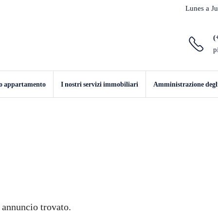
Lunes a Ju
(
p
io appartamento
I nostri servizi immobiliari
Amministrazione degli 
annuncio trovato.