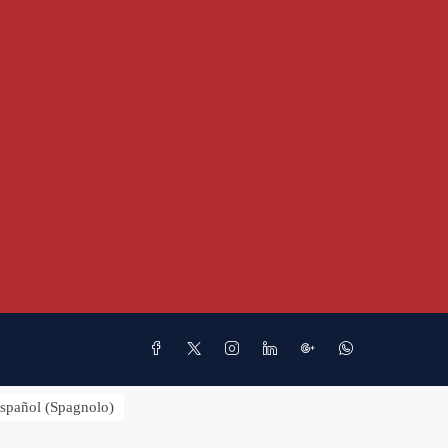
spañol
(
Spagnolo
)