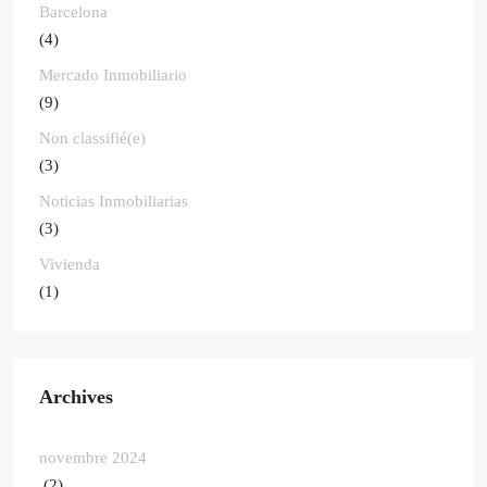
Barcelona
(4)
Mercado Inmobiliario
(9)
Non classifié(e)
(3)
Noticias Inmobiliarias
(3)
Vivienda
(1)
Archives
novembre 2024
(2)