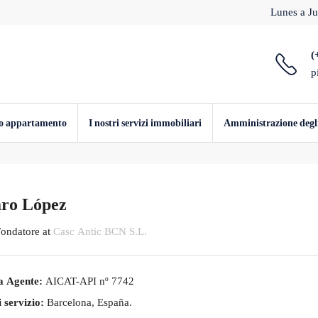
Lunes a Ju
(
p
io appartamento
I nostri servizi immobiliari
Amministrazione degli 
aro López
Fondatore
at
Casc Antic BCN S.L.
a Agente:
AICAT-API nº 7742
 servizio:
Barcelona, España.