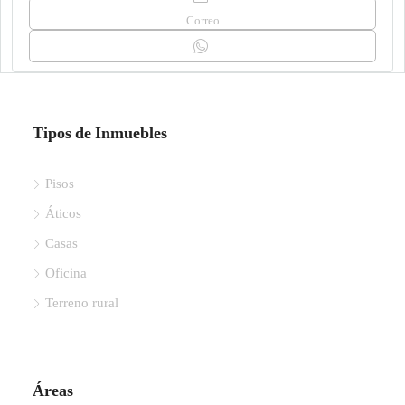
Correo
Tipos de Inmuebles
Pisos
Áticos
Casas
Oficina
Terreno rural
Áreas