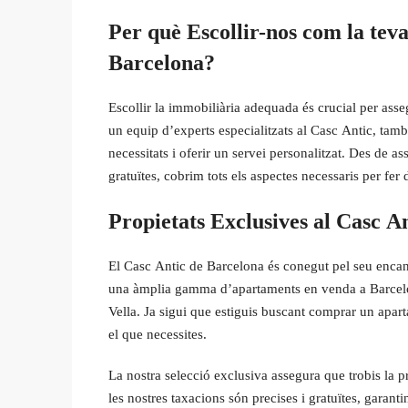
Per què Escollir-nos com la tev
Barcelona?
Escollir la immobiliària adequada és crucial per a
un equip d’experts especialitzats al Casc Antic, tam
necessitats i oferir un servei personalitzat. Des de a
gratuïtes, cobrim tots els aspectes necessaris per fer
Propietats Exclusives al Casc A
El Casc Antic de Barcelona és conegut pel seu encant
una àmplia gamma d’apartaments en venda a Barcelona
Vella. Ja sigui que estiguis buscant comprar un apar
el que necessites.
La nostra selecció exclusiva assegura que trobis la pr
les nostres taxacions són precises i gratuïtes, garanti