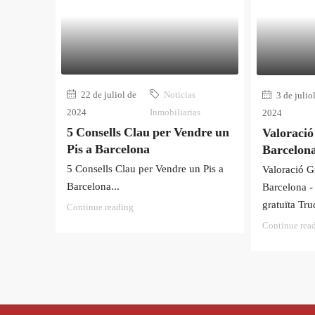
22 de juliol de
Noticias
3 de julio
2024
Inmobiliarias
2024
5 Consells Clau per Vendre un
Valoració
Pis a Barcelona
Barcelon
5 Consells Clau per Vendre un Pis a
Valoració Gr
Barcelona...
Barcelona -
gratuïta Truc
Continue reading
Continue rea