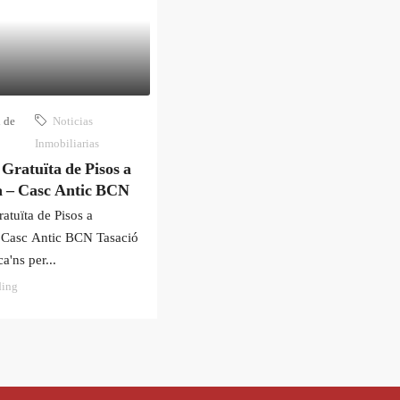
l de
Noticias
Inmobiliarias
 Gratuïta de Pisos a
a – Casc Antic BCN
atuïta de Pisos a
 Casc Antic BCN Tasació
a'ns per...
ding