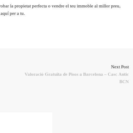
obar la propietat perfecta o vendre el teu immoble al millor preu,
aquí per a tu.
Next Post
Valoració Gratuïta de Pisos a Barcelona – Casc Antic
BCN