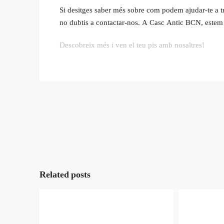
Si desitges saber més sobre com podem ajudar-te a tr
no dubtis a contactar-nos. A Casc Antic BCN, estem 
Descobreix més i ven el teu pis amb nosaltres!
Related posts