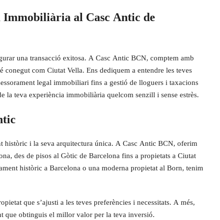
a Immobiliària al Casc Antic de
ssegurar una transacció exitosa. A Casc Antic BCN, comptem amb
bé conegut com Ciutat Vella. Ens dediquem a entendre les teves
ssessorament legal immobiliari fins a gestió de lloguers i taxacions
 de la teva experiència immobiliària quelcom senzill i sense estrès.
ntic
 històric i la seva arquitectura única. A Casc Antic BCN, oferim
, des de pisos al Gòtic de Barcelona fins a propietats a Ciutat
tament històric a Barcelona o una moderna propietat al Born, tenim
opietat que s’ajusti a les teves preferències i necessitats. A més,
nt que obtinguis el millor valor per la teva inversió.