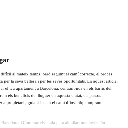
gar
difícil al mateix temps, però seguint el camí correcte, el procés
 per la seva bellesa i per les seves oportunitats. En aquest article,
 el teu apartament a Barcelona, centrant-nos en els barris del
em els beneficis del lloguer en aquesta ciutat, els passos
per a propietaris, guiant-los en el camí d’invertir, comprant
n Barcelona
i
Comprar vivienda para alquilar: una inversión