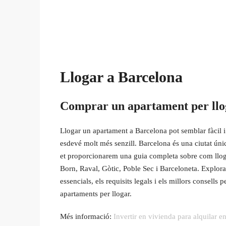
Llogar a Barcelona
Comprar un apartament per llo
Llogar un apartament a Barcelona pot semblar fàcil i 
esdevé molt més senzill. Barcelona és una ciutat única
et proporcionarem una guia completa sobre com llogar
Born, Raval, Gòtic, Poble Sec i Barceloneta. Explorar
essencials, els requisits legals i els millors consells 
apartaments per llogar.
Més informació:
Invertir en vivienda para alquilar e