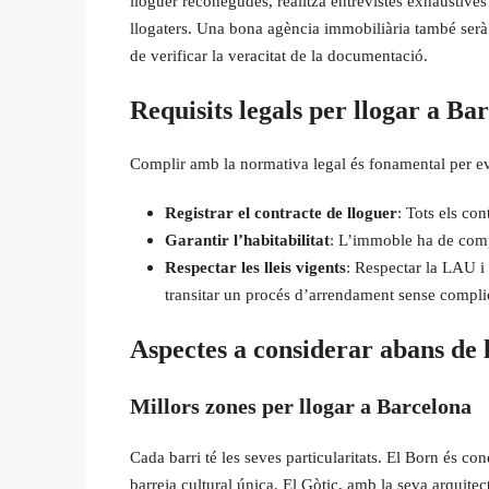
lloguer reconegudes, realitza entrevistes exhaustives i
llogaters. Una bona agència immobiliària també serà d
de verificar la veracitat de la documentació.
Requisits legals per llogar a Ba
Complir amb la normativa legal és fonamental per ev
Registrar el contracte de lloguer
: Tots els con
Garantir l’habitabilitat
: L’immoble ha de compli
Respectar les lleis vigents
: Respectar la LAU i 
transitar un procés d’arrendament sense compli
Aspectes a considerar abans de 
Millors zones per llogar a Barcelona
Cada barri té les seves particularitats. El Born és co
barreja cultural única. El Gòtic, amb la seva arquite