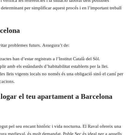
 verifica les referències i la situació laboral dels possibles
eterminant per simplificar aquest procés i en l’important treball
rcelona
itar problemes futurs. Assegura’t de:
tractes han d’estar registrats a l’Institut Català del Sòl.
r amb els estàndards d’habitabilitat establerts per la llei.
les lleis vigents locals no només és una obligació sinó el camí per
cacions.
llogar el teu apartament a Barcelona
negut pel seu encant històric i vida nocturna. El Raval ofereix una
ctura medieval, és molt demandat. Poble Sec és ideal per a aquells