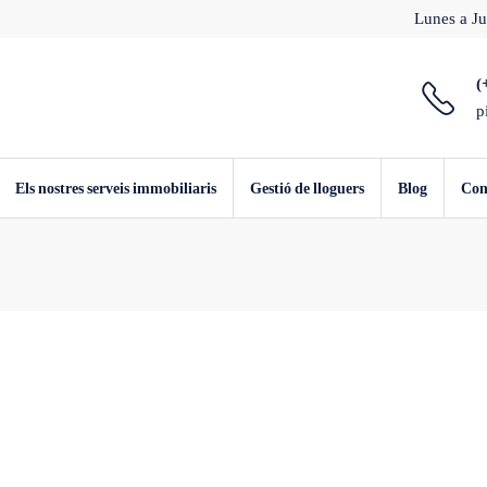
Lunes a Ju
(
p
Els nostres serveis immobiliaris
Gestió de lloguers
Blog
Con