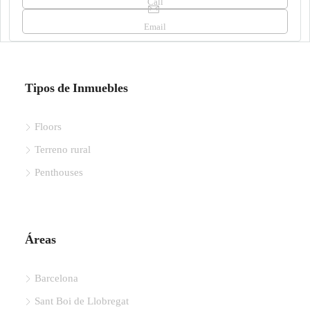
Call
Email
Tipos de Inmuebles
Floors
Terreno rural
Penthouses
Áreas
Barcelona
Sant Boi de Llobregat