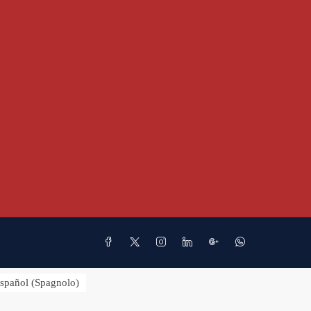
spañol
(
Spagnolo
)