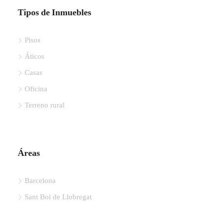
Tipos de Inmuebles
Pisos
Áticos
Casas
Oficina
Terreno rural
Áreas
Barcelona
Sant Boi de Llobregat