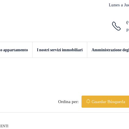
Lunes a Jue
(
p
mio appartamento
I nostri servizi immobiliari
Amministrazione degli
Ordina per:
Guardar Búsqueda
ENTI