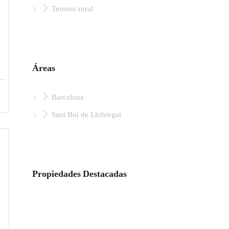
Terreno rural
Áreas
Barcelona
Sant Boi de Llobregat
Propiedades Destacadas