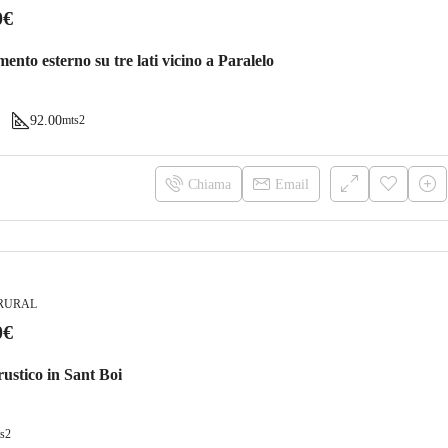
0€
nto esterno su tre lati vicino a Paralelo
92.00
mts2
Chiama
Email
RURAL
0€
ustico in Sant Boi
s2