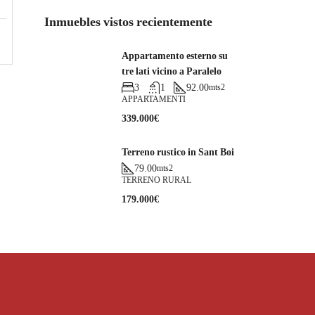
Inmuebles vistos recientemente
Appartamento esterno su
tre lati vicino a Paralelo
3
1
92.00
mts2
APPARTAMENTI
339.000€
Terreno rustico in Sant Boi
79.00
mts2
TERRENO RURAL
179.000€