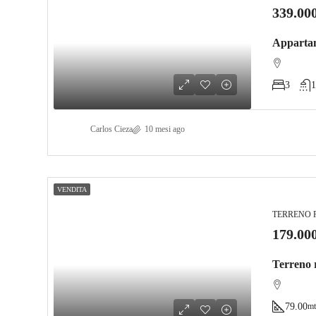
339.00
Appartame
3
1
Carlos Cieza
10 mesi ago
VENDITA
TERRENO 
179.00
Terreno r
79.00
mt