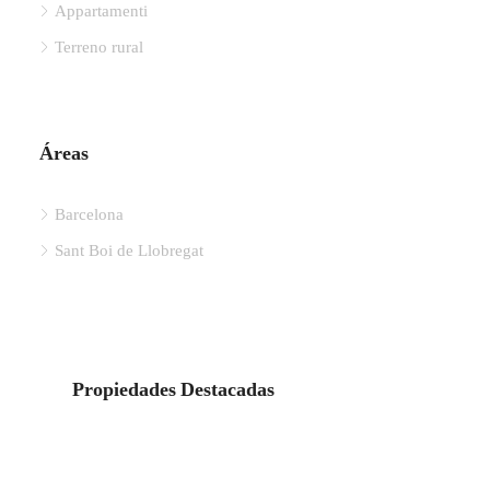
Appartamenti
Terreno rural
Áreas
Barcelona
Sant Boi de Llobregat
Propiedades Destacadas