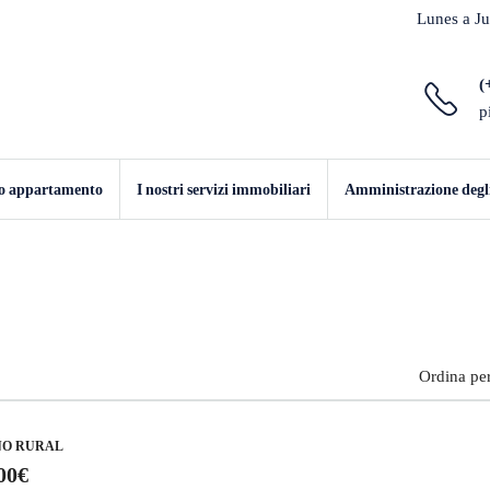
Lunes a Ju
(
p
io appartamento
I nostri servizi immobiliari
Amministrazione degli 
Ordina per
NO RURAL
00€