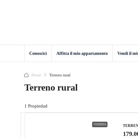
Conoscici
Affitta il mio appartamento
Vendi il m
Home
Terreno rural
Terreno rural
1 Propiedad
VENDITA
TERRE
179.0