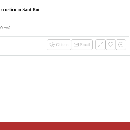
 rustico in Sant Boi
00
mts2
Chiama
Email