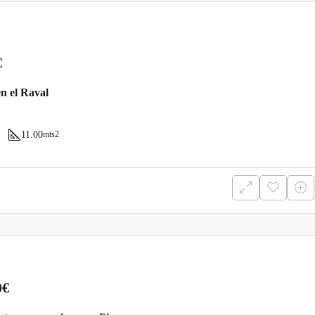
€
en el Raval
11.00
mts2
0€