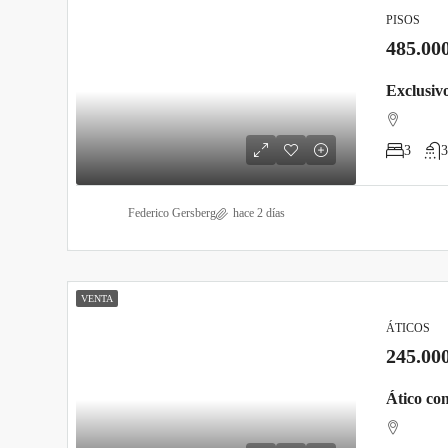
PISOS
485.00
3
3
Federico Gersberg
hace 2 días
VENTA
ÁTICOS
245.00