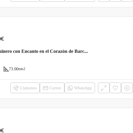
0€
Piso Esquinero con Encanto en el Corazón de Barcelona – ¡Listo para Entrar a Vivir!
73.00
mts2
Llámenos
Correo
WhatsApp
0€