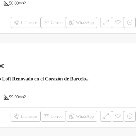
56.00
mts2
Llámenos
Correo
WhatsApp
0€
Exclusivo Loft Renovado en el Corazón de Barcelona por €243,000
99.00
mts2
Llámenos
Correo
WhatsApp