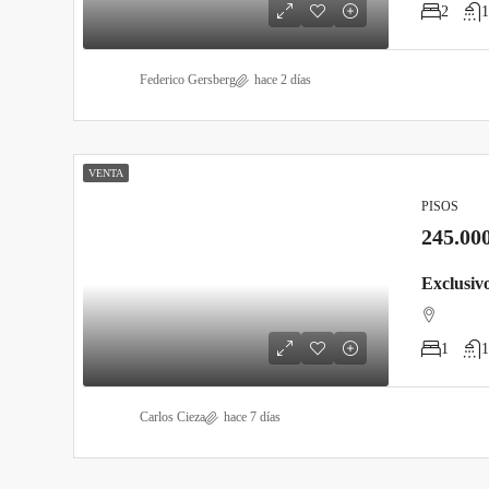
2
1
Federico Gersberg
hace 2 días
VENTA
PISOS
245.00
1
1
Carlos Cieza
hace 7 días