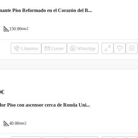
Impresionante Piso Reformado en el Corazón del Born
150.00
mts2
Llámenos
Correo
WhatsApp
0€
Encantador Piso con ascensor cerca de Ronda Universidad, Barcelona.
40.00
mts2