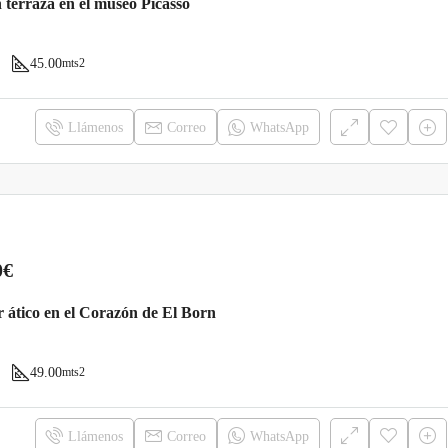
 terraza en el museo Picasso
45.00
mts2
Llámenos
Correo
WhatsApp
0€
 ático en el Corazón de El Born
49.00
mts2
Llámenos
Correo
WhatsApp