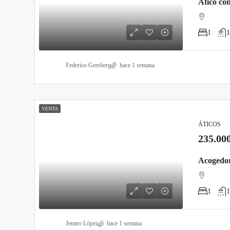
Ático con
1
1
Federico Gersberg
hace 1 semana
VENTA
ÁTICOS
235.00
Acogedor
1
1
Jenaro López
hace 1 semana