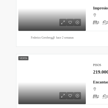
3
2
Federico Gersberg
hace 2 semanas
VENTA
PISOS
219.00
2
1