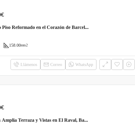
0€
Exclusivo Piso Reformado en el Corazón de Barcelona: Estilo y Confort a Tu Alcance
158.00
mts2
Llámenos
Correo
WhatsApp
0€
Ático con Amplia Terraza y Vistas en El Raval, Barcelona – €245.000