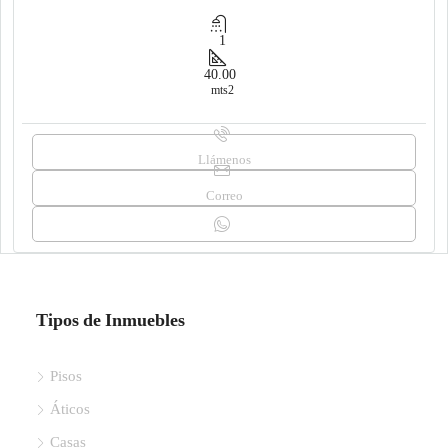
1
40.00
mts2
Llámenos
Correo
Tipos de Inmuebles
Pisos
Áticos
Casas