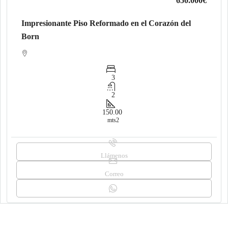
650.000€
Impresionante Piso Reformado en el Corazón del
Born
3
2
150.00
mts2
Llámenos
Correo