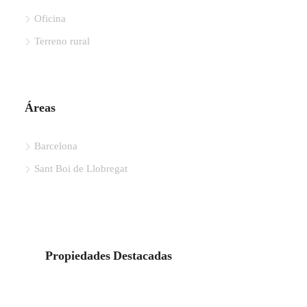
Oficina
Terreno rural
Áreas
Barcelona
Sant Boi de Llobregat
Propiedades Destacadas