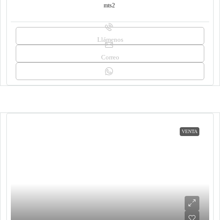
mts2
Llámenos
Correo
VENTA