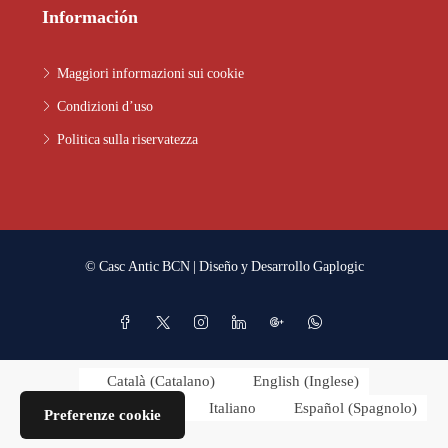
Información
Maggiori informazioni sui cookie
Condizioni d’uso
Politica sulla riservatezza
© Casc Antic BCN | Diseño y Desarrollo
Gaplogic
Català
(
Catalano
)
English
(
Inglese
)
Français
(
Francese
)
Italiano
Español
(
Spagnolo
)
Preferenze cookie