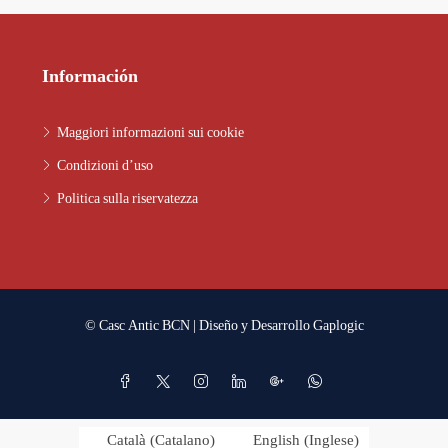
Información
Maggiori informazioni sui cookie
Condizioni d’uso
Politica sulla riservatezza
© Casc Antic BCN | Diseño y Desarrollo
Gaplogic
Català
(
Catalano
)
English
(
Inglese
)