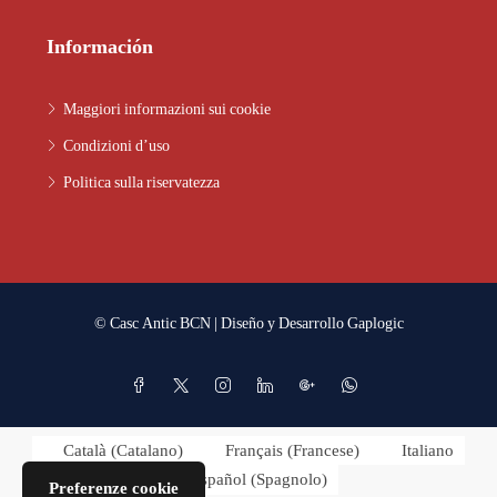
Información
Maggiori informazioni sui cookie
Condizioni d’uso
Politica sulla riservatezza
© Casc Antic BCN | Diseño y Desarrollo
Gaplogic
Català
(
Catalano
)
Français
(
Francese
)
Italiano
Español
(
Spagnolo
)
Preferenze cookie