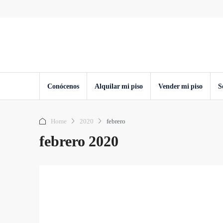
Conócenos
Alquilar mi piso
Vender mi piso
S
Home
2020
febrero
febrero 2020