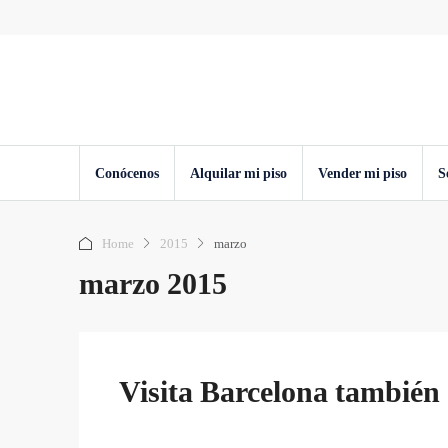
Conócenos
Alquilar mi piso
Vender mi piso
S
Home
2015
marzo
marzo 2015
Visita Barcelona también