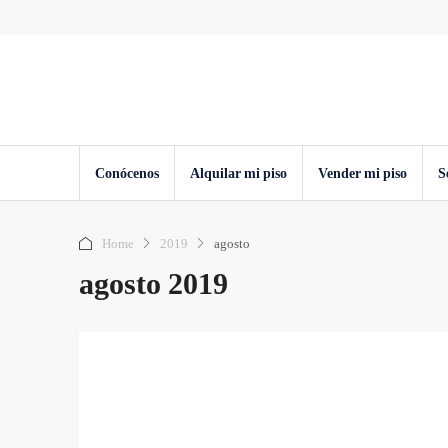
Conócenos
Alquilar mi piso
Vender mi piso
S
Home
2019
agosto
agosto 2019