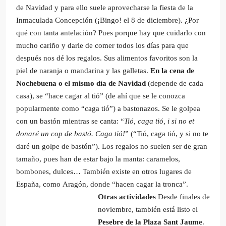
de Navidad y para ello suele aprovecharse la fiesta de la
Inmaculada Concepción (¡Bingo! el 8 de diciembre). ¿Por
qué con tanta antelación? Pues porque hay que cuidarlo con
mucho cariño y darle de comer todos los días para que
después nos dé los regalos. Sus alimentos favoritos son la
piel de naranja o mandarina y las galletas.
En la cena de
Nochebuena o el mismo día de Navidad
(depende de cada
casa), se “hace cagar al tió” (de ahí que se le conozca
popularmente como “caga tió”) a bastonazos. Se le golpea
con un bastón mientras se canta: “
Tió, caga tió, i si no et
donaré un cop de bastó. Caga tió!
” (“Tió, caga tió, y si no te
daré un golpe de bastón”). Los regalos no suelen ser de gran
tamaño, pues han de estar bajo la manta: caramelos,
bombones, dulces… También existe en otros lugares de
España, como Aragón, donde “hacen cagar la tronca”.
Otras actividades
Desde finales de
noviembre, también está listo el
Pesebre de la Plaza Sant Jaume
.