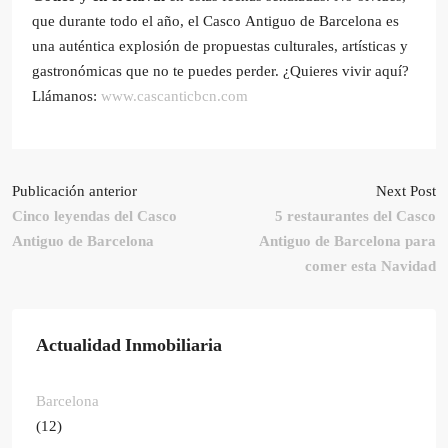
que durante todo el año, el Casco Antiguo de Barcelona es
una auténtica explosión de propuestas culturales, artísticas y
gastronómicas que no te puedes perder. ¿Quieres vivir aquí?
Llámanos:
www.cascanticbcn.com
Publicación anterior
Next Post
Cinco leyendas del Casco
5 restaurantes del Casco
Antiguo de Barcelona
Antiguo de Barcelona para
comer esta Navidad
Actualidad Inmobiliaria
Barcelona
(12)