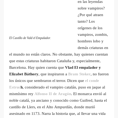
en las leyendas
sobre vampiros?
¿Por qué atraen
tanto? Los
orígenes de los
vampiros, zombis,
El Castillo de Vald el Empalador.
hombres lobo y
demás criaturas en
el mundo no están claros. No obstante, hay quienes cuentan
que estas criaturas habitaron Cataluña y, especialmente,
Barcelona. Hay quien cuenta que
Vlad El empalador y
Elizabet Báthory
, que inspiraron a
Bram Stoker
, no fueron
los únicos que sembraron el terror. Dicen que
el conde
Estruc
h
, considerado el vampiro catalán, puso en jaque al
mismísimo rey
Alfonso II de Aragón
. El monarca envió al
noble catalá, ya anciano y conocido como Guifred, hasta el
castillo de Llers, en el Alto Ampurdán, donde murió
asesinado en 1173. Narra la historia que, al llevar una vida