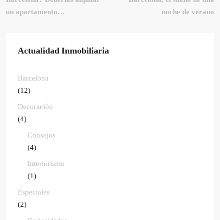
un apartamento…
noche de verano
Actualidad Inmobiliaria
Barcelona
(12)
Decoración
(4)
Consejos
(4)
Interiorismo
(1)
Especiales
(2)