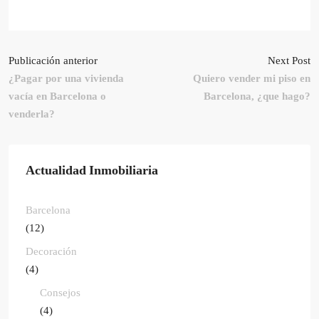
Publicación anterior
Next Post
¿Pagar por una vivienda
Quiero vender mi piso en
vacía en Barcelona o
Barcelona, ¿que hago?
venderla?
Actualidad Inmobiliaria
Barcelona
(12)
Decoración
(4)
Consejos
(4)