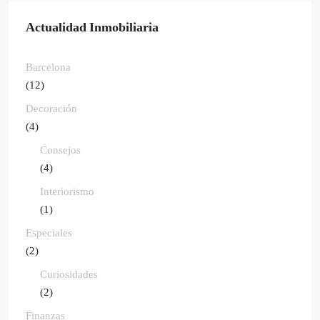
Actualidad Inmobiliaria
Barcelona
(12)
Decoración
(4)
Consejos
(4)
Interiorismo
(1)
Especiales
(2)
Curiosidades
(2)
Finanzas