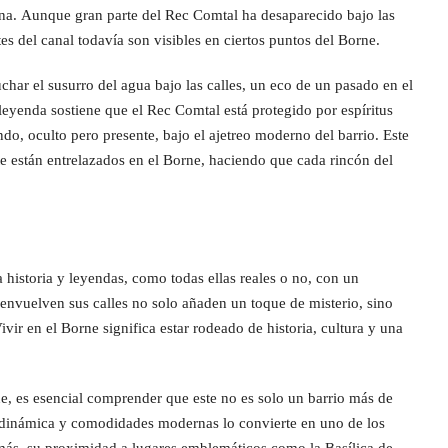
ona. Aunque gran parte del Rec Comtal ha desaparecido bajo las
tes del canal todavía son visibles en ciertos puntos del Borne.
uchar el susurro del agua bajo las calles, un eco de un pasado en el
a leyenda sostiene que el Rec Comtal está protegido por espíritus
do, oculto pero presente, bajo el ajetreo moderno del barrio. Este
nte están entrelazados en el Borne, haciendo que cada rincón del
 historia y leyendas, como todas ellas reales o no, con un
nvuelven sus calles no solo añaden un toque de misterio, sino
vir en el Borne significa estar rodeado de historia, cultura y una
ne, es esencial comprender que este no es solo un barrio más de
a dinámica y comodidades modernas lo convierte en uno de los