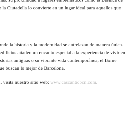
más, su proximidad a lugares emblemáticos como la Basílica de
 la Ciutadella lo convierte en un lugar ideal para aquellos que
nde la historia y la modernidad se entrelazan de manera única.
edificios añaden un encanto especial a la experiencia de vivir en
historias antiguas o su vibrante vida contemporánea, el Borne
que buscan lo mejor de Barcelona.
 visita nuestro sitio web:
www.cascanticbcn.com
.