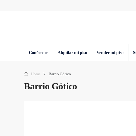
Conócenos
Alquilar mi piso
Vender mi piso
S
Home
Barrio Gótico
Barrio Gótico