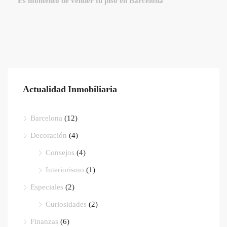
Es momento de vender tu piso en Barcelona
Actualidad Inmobiliaria
Barcelona
(12)
Decoración
(4)
Consejos
(4)
Interiorismo
(1)
Especiales
(2)
Curiosidades
(2)
Finanzas
(6)