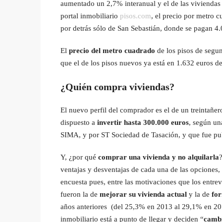
aumentado un 2,7% interanual y el de las viviendas
portal inmobiliario
pisos.com
, el precio por metro 
por detrás sólo de San Sebastián, donde se pagan 4
El
precio del metro cuadrado
de los pisos de segu
que el de los pisos nuevos ya está en 1.632 euros 
¿Quién compra viviendas?
El nuevo perfil del comprador es el de un treintañe
dispuesto a
invertir hasta 300.000 euros
, según un
SIMA, y por ST Sociedad de Tasación, y que fue pub
Y, ¿por qué
comprar una vivienda y no alquilarla
ventajas y desventajas de cada una de las opciones
encuesta pues, entre las motivaciones que los entre
fueron la de
mejorar su vivienda actual
y la de
fo
años anteriores (del 25,3% en 2013 al 29,1% en 20
inmobiliario está a punto de llegar y deciden “
cambi