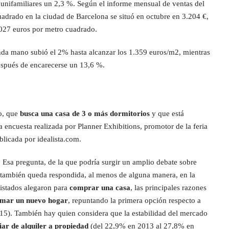
 unifamiliares un 2,3 %. Según el informe mensual de ventas del
cuadrado en la ciudad de Barcelona se situó en octubre en 3.204 €,
.027 euros por metro cuadrado.
nda mano subió el 2% hasta alcanzar los 1.359 euros/m2, mientras
después de encarecerse un 13,6 %.
ro, que
busca una casa de 3 o más dormitorios
y que está
a encuesta realizada por Planner Exhibitions, promotor de la feria
licada por idealista.com.
? Esa pregunta, de la que podría surgir un amplio debate sobre
, también queda respondida, al menos de alguna manera, en la
vistados alegaron para
comprar una casa
, las principales razones
rmar un nuevo hogar
, repuntando la primera opción respecto a
15). También hay quien considera que la estabilidad del mercado
ar de alquiler a propiedad
(del 22,9% en 2013 al 27,8% en