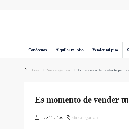
Conócenos
Alquilar mi piso
Vender mi piso
S
Home
Sin categorizar
Es momento de vender tu piso e
Es momento de vender tu 
hace 11 años
Sin categorizar