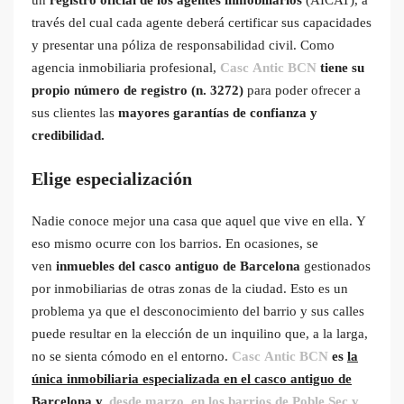
través del cual cada agente deberá certificar sus capacidades
y presentar una póliza de responsabilidad civil. Como
agencia inmobiliaria profesional,
Casc Antic BCN
tiene su
propio número de registro (n. 3272)
para poder ofrecer a
sus clientes las
mayores garantías de confianza y
credibilidad.
Elige especialización
Nadie conoce mejor una casa que aquel que vive en ella. Y
eso mismo ocurre con los barrios. En ocasiones, se
ven
inmuebles del casco antiguo de Barcelona
gestionados
por inmobiliarias de otras zonas de la ciudad. Esto es un
problema ya que el desconocimiento del barrio y sus calles
puede resultar en la elección de un inquilino que, a la larga,
no se sienta cómodo en el entorno.
Casc Antic BCN
es
la
única inmobiliaria especializada en el casco antiguo de
Barcelona y,
desde marzo, en los barrios de Poble Sec y