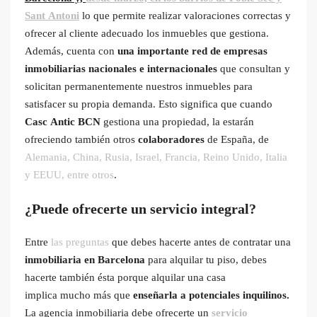
Sant Antoni
lo que permite realizar valoraciones correctas y
ofrecer al cliente adecuado los inmuebles que gestiona.
Además, cuenta con
una importante red de empresas
inmobiliarias nacionales e internacionales
que consultan y
solicitan permanentemente nuestros inmuebles para
satisfacer su propia demanda. Esto significa que cuando
Casc Antic BCN
gestiona una propiedad, la estarán
ofreciendo también otros
colaboradores
de España, de
Alemania, China, Rusia, Israel, Francia, Reino Unido, Italia
y EEUU, entre otros
.
¿Puede ofrecerte un servicio integral?
Entre
las preguntas
que debes hacerte antes de contratar una
inmobiliaria en Barcelona
para alquilar tu piso, debes
hacerte también ésta porque alquilar una casa
implica mucho más que
enseñarla a potenciales inquilinos.
La agencia inmobiliaria debe ofrecerte un
servicio